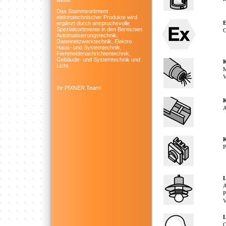
weiter.
Das Stammsortiment
elektrotechnischer Produkte wird
E
ergänzt durch anspruchsvolle
Spezialsortimente in den Bereichen
C
Automatisierungstechnik,
Datennetzwerktechnik, Elektro
Haus- und Systemtechnik,
Fernmeldenachrichtentechnik,
Gebäude- und Systemtechnik und
K
Licht.
M
V
Ihr PIXNER Team!
A
P
L
A
P
V
L
O