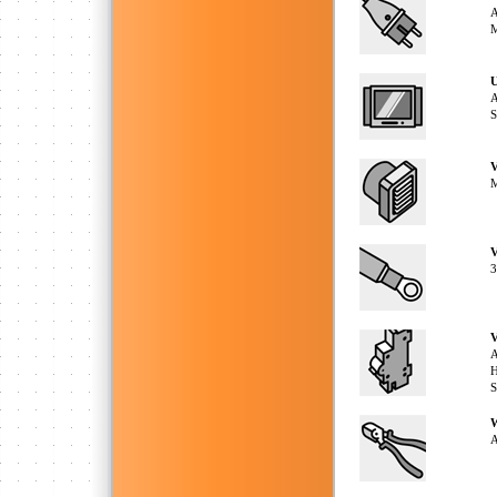
A
M
U
A
S
V
V
3
V
A
H
S
W
A