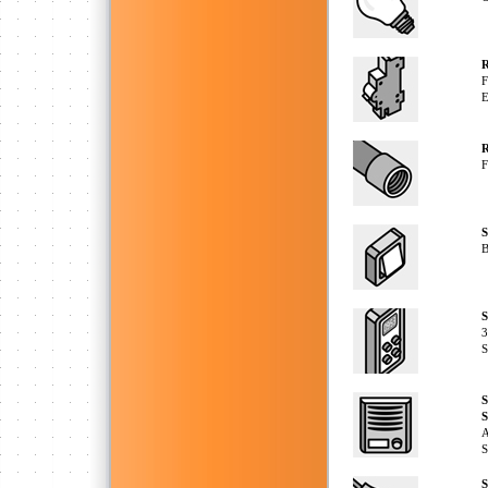
R
F
E
R
F
B
S
3
S
S
A
S
S