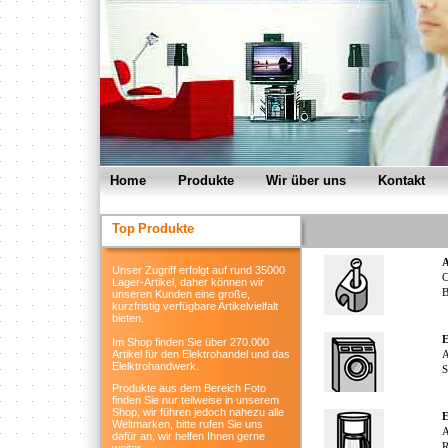
Home
Produkte
Wir über uns
Kontakt
Top
Produkte
A
Unser Zugriff erfolgt auf rund 35000
C
Lager-Artikel, daher können wir
B
unseren Kunden eine große,
kurzfristig verfügbare Artikelvielfalt
bieten.
E
Im Shop finden Sie über 270.000
Artikel für den Elektrohandel und das
A
Elelktrohandwerk.
S
Produkte aus dem Bereich Foto
finden Sie nur teilweise in unserem
Shop, wir führen jedoch nahezu alle
E
Weltmarken, bitte rufen Sie uns
A
dafür an, wir helfen Ihnen gerne
R